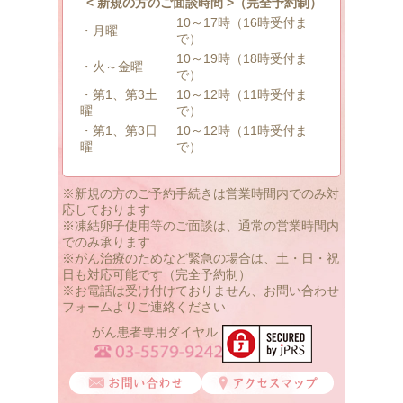
< 新規の方のご面談時間 >（完全予約制）
10～17時（16時受付ま
・月曜
で）
10～19時（18時受付ま
・火～金曜
で）
・第1、第3土
10～12時（11時受付ま
曜
で）
・第1、第3日
10～12時（11時受付ま
曜
で）
※新規の方のご予約手続きは営業時間内でのみ対
応しております
※凍結卵子使用等のご面談は、通常の営業時間内
でのみ承ります
※がん治療のためなど緊急の場合は、土・日・祝
日も対応可能です（完全予約制）
※お電話は受け付けておりません、お問い合わせ
フォームよりご連絡ください
がん患者専用ダイヤル