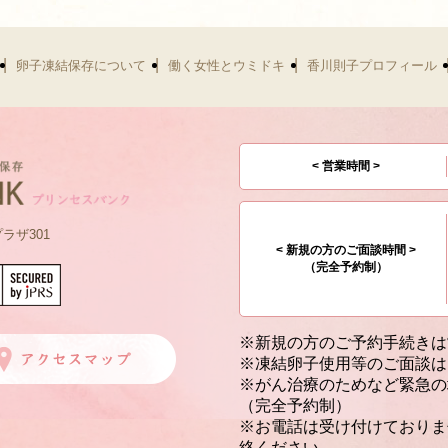
|
|
|
卵子凍結保存について
働く女性とウミドキ
香川則子プロフィール
りに！超高コスパプラン新
ます！※クライアント様向
< 営業時間 >
「保護者会」リアル開
プラザ301
向け
< 新規の方のご面談時間 >
（完全予約制）
年記念！お得なプラン始め
※新規の方のご予約手続きは
さイチ ちゃんと知りた
※凍結卵子使用等のご面談は
※がん治療のためなど緊急の
（完全予約制）
※お電話は受け付けておりま
2.19 №7
絡ください