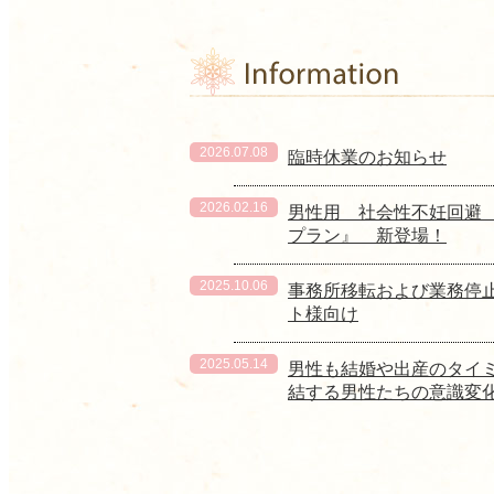
2026.07.08
臨時休業のお知らせ
2026.02.16
男性用 社会性不妊回避 『
プラン』 新登場！
2025.10.06
事務所移転および業務停止
ト様向け
2025.05.14
男性も結婚や出産のタイ
結する男性たちの意識変
2025.03.19
3月21日発売 新刊「ー
選んだ女性たち〜」