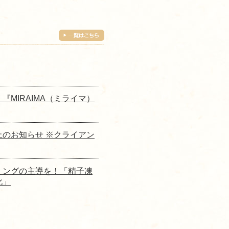
MIRAIMA（ミライマ）
のお知らせ ※クライアン
ミングの主導を！「精子凍
化」
１９６℃の願い〜卵子凍結を