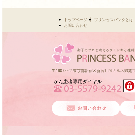
2025.01.27
営業時間拡大！のご案内
|
トップページ
プリンセスバンクとは
2024.12.26
【地方割】助成金の代わ
お問い合わせ
設！！
2024.11.01
妊活相談 お待ちしており
け
2024.09.13
【日時確定】凍結卵子の
〒160-0022 東京都新宿区新宿1-24-7 ルネ御苑
催！！※クライアント様
がん患者専用ダイヤル
2024.03.22
【バリュープラン】10周
ます！
2024.02.28
【メディア出演】NHKあ
い！「卵子凍結」
2024.02.15
【メディア掲載】AERA ’24.